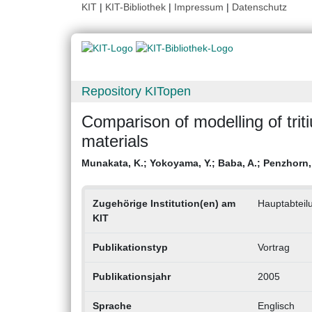
KIT
|
KIT-Bibliothek
|
Impressum
|
Datenschutz
Repository KITopen
Comparison of modelling of tri
materials
Munakata, K.
;
Yokoyama, Y.
;
Baba, A.
;
Penzhorn, 
Zugehörige Institution(en) am
Hauptabteil
KIT
Publikationstyp
Vortrag
Publikationsjahr
2005
Sprache
Englisch