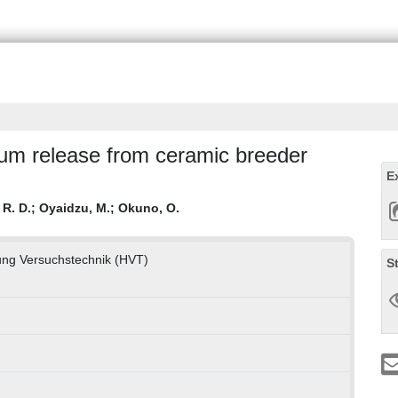
tium release from ceramic breeder
E
R. D.
;
Oyaidzu, M.
;
Okuno, O.
ung Versuchstechnik (HVT)
S