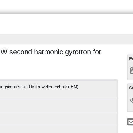
W second harmonic gyrotron for
E
stungsimpuls- und Mikrowellentechnik (IHM)
S