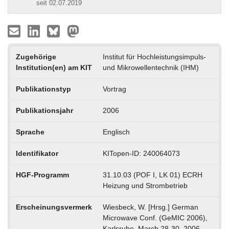
seit 02.07.2019
Zugehörige
Institut für Hochleistungsimpuls-
Institution(en) am KIT
und Mikrowellentechnik (IHM)
Publikationstyp
Vortrag
Publikationsjahr
2006
Sprache
Englisch
Identifikator
KITopen-ID: 240064073
HGF-Programm
31.10.03 (POF I, LK 01) ECRH
Heizung und Strombetrieb
Erscheinungsvermerk
Wiesbeck, W. [Hrsg.] German
Microwave Conf. (GeMIC 2006),
Karlsruhe, March 28-30, 2006