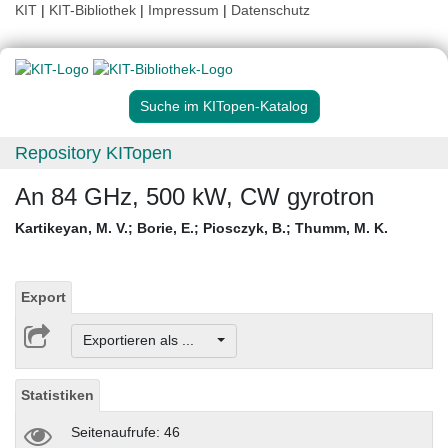
KIT
|
KIT-Bibliothek
|
Impressum
|
Datenschutz
Suche im KITopen-Katalog
Repository KITopen
An 84 GHz, 500 kW, CW gyrotron
Kartikeyan, M. V.
;
Borie, E.
;
Piosczyk, B.
;
Thumm, M. K.
Export
Exportieren als ...
Statistiken
Seitenaufrufe: 46