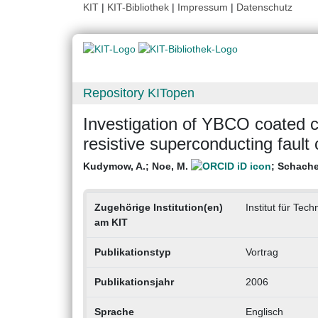
KIT
|
KIT-Bibliothek
|
Impressum
|
Datenschutz
Repository KITopen
Investigation of YBCO coated co
resistive superconducting fault 
Kudymow, A.
;
Noe, M.
;
Schacher
Zugehörige Institution(en)
Institut für Tec
am KIT
Publikationstyp
Vortrag
Publikationsjahr
2006
Sprache
Englisch