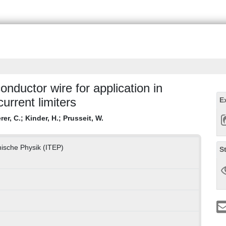
nductor wire for application in
current limiters
E
er, C.
;
Kinder, H.
;
Prusseit, W.
hnische Physik (ITEP)
S