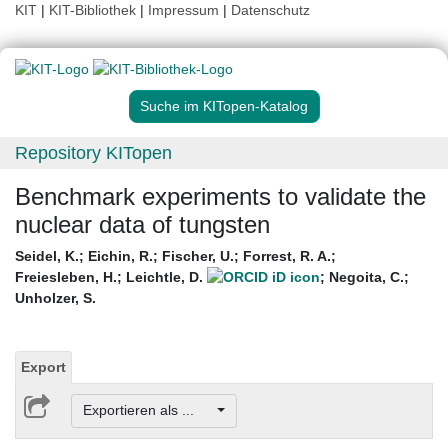
KIT
|
KIT-Bibliothek
|
Impressum
|
Datenschutz
Suche im KITopen-Katalog
Repository KITopen
Benchmark experiments to validate the
nuclear data of tungsten
Seidel, K.
;
Eichin, R.
;
Fischer, U.
;
Forrest, R. A.
;
Freiesleben, H.
;
Leichtle, D.
;
Negoita, C.
;
Unholzer, S.
Export
Exportieren als ...