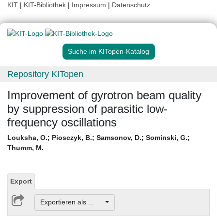
KIT
|
KIT-Bibliothek
|
Impressum
|
Datenschutz
Suche im KITopen-Katalog
Repository KITopen
Improvement of gyrotron beam quality
by suppression of parasitic low-
frequency oscillations
Louksha, O.
;
Piosczyk, B.
;
Samsonov, D.
;
Sominski, G.
;
Thumm, M.
Export
Exportieren als ...