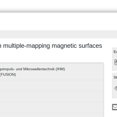
h multiple-mapping magnetic surfaces
E
ungsimpuls- und Mikrowellentechnik (IHM)
 (FUSION)
S