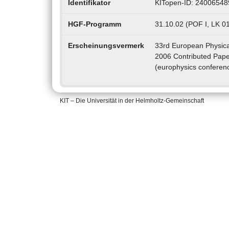
Identifikator
KITopen-ID: 24006548
HGF-Programm
31.10.02 (POF I, LK 01
Erscheinungsvermerk
33rd European Physica
2006 Contributed Pap
(europhysics conferenc
KIT – Die Universität in der Helmholtz-Gemeinschaft