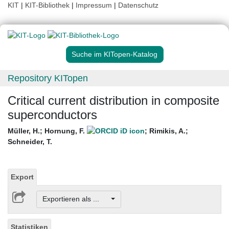
KIT
|
KIT-Bibliothek
|
Impressum
|
Datenschutz
Suche im KITopen-Katalog
Repository KITopen
Critical current distribution in composite
superconductors
Müller, H.
;
Hornung, F.
;
Rimikis, A.
;
Schneider, T.
Export
Exportieren als ...
Statistiken