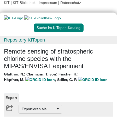
KIT
|
KIT-Bibliothek
|
Impressum
|
Datenschutz
Suche im KITopen-Katalog
Repository KITopen
Remote sensing of stratospheric
chlorine species with the
MIPAS/ENVISAT experiment
Glatthor, N.
;
Clarmann, T. von
;
Fischer, H.
;
Höpfner, M.
;
Stiller, G. P.
Export
Exportieren als ...