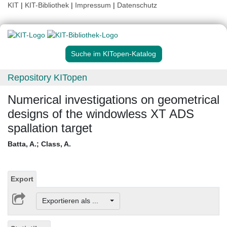
KIT
|
KIT-Bibliothek
|
Impressum
|
Datenschutz
Suche im KITopen-Katalog
Repository KITopen
Numerical investigations on geometrical
designs of the windowless XT ADS
spallation target
Batta, A.
;
Class, A.
Export
Exportieren als ...