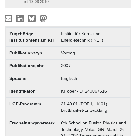
seit 13.06.2019
Zugehörige
Institut für Kern- und
Institution(en) am KIT
Energietechnik (IKET)
Publikationstyp
Vortrag
Publikationsjahr
2007
Sprache
Englisch
Identifikator
KITopen-ID: 240067616
HGF-Programm
31.40.01 (POF I, LK 01)
Brutblanket-Entwicklung
Erscheinungsvermerk
6th School on Fusion Physics and
Technology, Volos, GR, March 26-
31, 2007 Transparencies publ.in