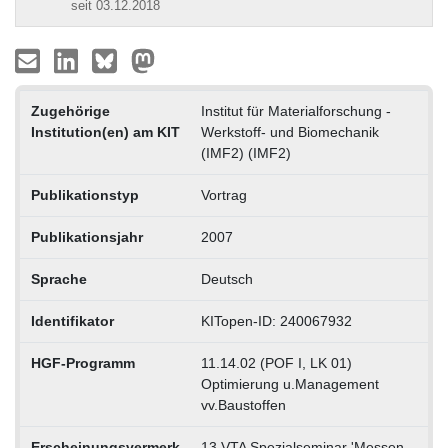
seit 03.12.2018
Zugehörige
Institut für Materialforschung -
Institution(en) am KIT
Werkstoff- und Biomechanik
(IMF2) (IMF2)
Publikationstyp
Vortrag
Publikationsjahr
2007
Sprache
Deutsch
Identifikator
KITopen-ID: 240067932
HGF-Programm
11.14.02 (POF I, LK 01)
Optimierung u.Management
vv.Baustoffen
Erscheinungsvermerk
13.VTA Spezialseminar 'Messen