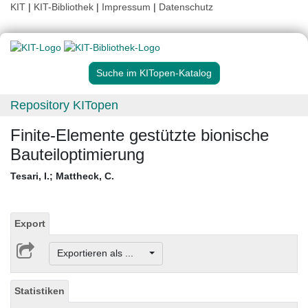
KIT
|
KIT-Bibliothek
|
Impressum
|
Datenschutz
Suche im KITopen-Katalog
Repository KITopen
Finite-Elemente gestützte bionische
Bauteiloptimierung
Tesari, I.
;
Mattheck, C.
Export
Exportieren als ...
Statistiken