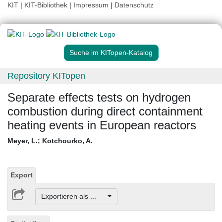
KIT
|
KIT-Bibliothek
|
Impressum
|
Datenschutz
Suche im KITopen-Katalog
Repository KITopen
Separate effects tests on hydrogen
combustion during direct containment
heating events in European reactors
Meyer, L.
;
Kotchourko, A.
Export
Exportieren als ...