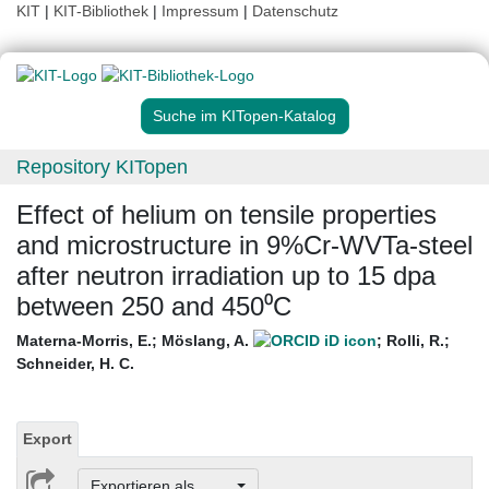
KIT
|
KIT-Bibliothek
|
Impressum
|
Datenschutz
Suche im KITopen-Katalog
Repository KITopen
Effect of helium on tensile properties
and microstructure in 9%Cr-WVTa-steel
after neutron irradiation up to 15 dpa
between 250 and 450⁰C
Materna-Morris, E.
;
Möslang, A.
;
Rolli, R.
;
Schneider, H. C.
Export
Exportieren als ...