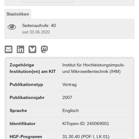
Statistiken
Seitenaufrufe: 40
seit 03.06.2020
Zugehörige
Institut für Hochleistungsimpuls-
Institution(en) am KIT
und Mikrowellentechnik (IHM)
Publikationstyp
Vortrag
Publikationsjahr
2007
Sprache
Englisch
Identifikator
KITopen-ID: 240069001
HGF-Programm
31.30.40 (POF I, LK 01)