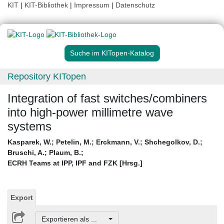
KIT
|
KIT-Bibliothek
|
Impressum
|
Datenschutz
Suche im KITopen-Katalog
Repository KITopen
Integration of fast switches/combiners
into high-power millimetre wave
systems
Kasparek, W.
;
Petelin, M.
;
Erckmann, V.
;
Shchegolkov, D.
;
Bruschi, A.
;
Plaum, B.
;
ECRH Teams at IPP, IPF and FZK [Hrsg.]
Export
Exportieren als ...