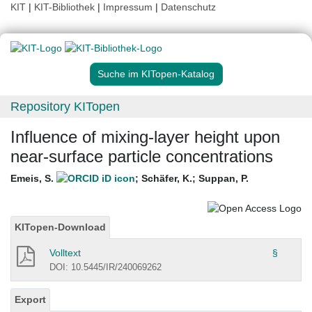
KIT
|
KIT-Bibliothek
|
Impressum
|
Datenschutz
Suche im KITopen-Katalog
Repository KITopen
Influence of mixing-layer height upon
near-surface particle concentrations
Emeis, S.
;
Schäfer, K.
;
Suppan, P.
KITopen-Download
Volltext
§
DOI: 10.5445/IR/240069262
Export