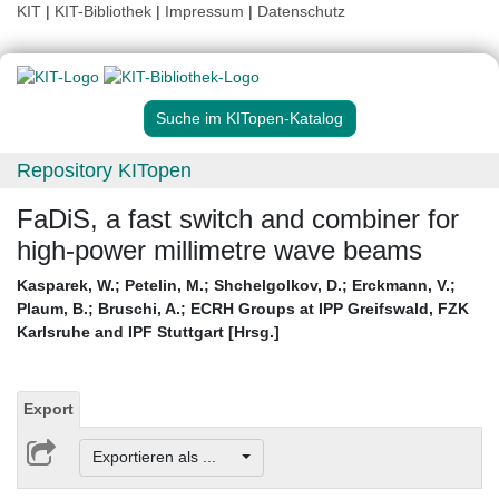
KIT
|
KIT-Bibliothek
|
Impressum
|
Datenschutz
Suche im KITopen-Katalog
Repository KITopen
FaDiS, a fast switch and combiner for
high-power millimetre wave beams
Kasparek, W.
;
Petelin, M.
;
Shchelgolkov, D.
;
Erckmann, V.
;
Plaum, B.
;
Bruschi, A.
;
ECRH Groups at IPP Greifswald, FZK
Karlsruhe and IPF Stuttgart [Hrsg.]
Export
Exportieren als ...