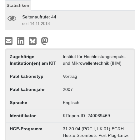
Statistiken
Seitenaufrufe: 44
seit 14.11.2018
Zugehörige
Institut für Hochleistungsimpuls-
Institution(en) am KIT
und Mikrowellentechnik (IHM)
Publikationstyp
Vortrag
Publikationsjahr
2007
Sprache
Englisch
Identifikator
KITopen-ID: 240069469
HGF-Programm
31.30.04 (POF I, LK 01) ECRH
Heiz.u.Strombetr. Port Plug-Entw.