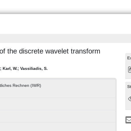
f the discrete wavelet transform
E
;
Karl, W.
;
Vassiliadis, S.
aftliches Rechnen (IWR)
S