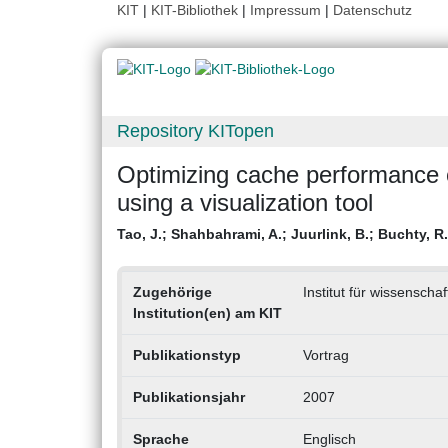
KIT
|
KIT-Bibliothek
|
Impressum
|
Datenschutz
Repository KITopen
Optimizing cache performance o
using a visualization tool
Tao, J.
;
Shahbahrami, A.
;
Juurlink, B.
;
Buchty, R.
Zugehörige
Institut für wissensch
Institution(en) am KIT
Publikationstyp
Vortrag
Publikationsjahr
2007
Sprache
Englisch