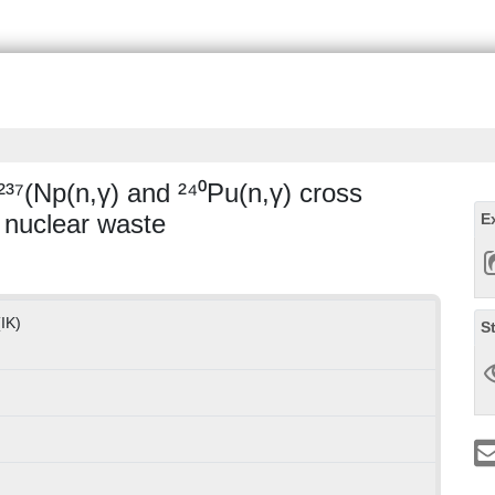
⁷(Np(n,γ) and ²⁴⁰Pu(n,γ) cross
f nuclear waste
E
(IK)
S