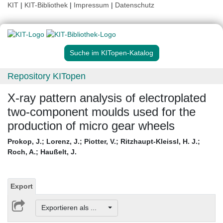
KIT
|
KIT-Bibliothek
|
Impressum
|
Datenschutz
Suche im KITopen-Katalog
Repository KITopen
X-ray pattern analysis of electroplated
two-component moulds used for the
production of micro gear wheels
Prokop, J.
;
Lorenz, J.
;
Piotter, V.
;
Ritzhaupt-Kleissl, H. J.
;
Roch, A.
;
Haußelt, J.
Export
Exportieren als ...