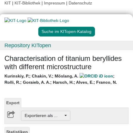
KIT
|
KIT-Bibliothek
|
Impressum
|
Datenschutz
Suche im KITopen-Katalog
Repository KITopen
Characterisation of titanium beryllides
with different microstructure
Kurinskiy, P.
;
Chakin, V.
;
Möslang, A.
;
Rolli, R.
;
Goraieb, A. A.
;
Harsch, H.
;
Alves, E.
;
Franco, N.
Export
Exportieren als ...
Statistiken