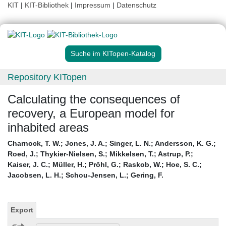
KIT
|
KIT-Bibliothek
|
Impressum
|
Datenschutz
Suche im KITopen-Katalog
Repository KITopen
Calculating the consequences of
recovery, a European model for
inhabited areas
Charnock, T. W.
;
Jones, J. A.
;
Singer, L. N.
;
Andersson, K. G.
;
Roed, J.
;
Thykier-Nielsen, S.
;
Mikkelsen, T.
;
Astrup, P.
;
Kaiser, J. C.
;
Müller, H.
;
Pröhl, G.
;
Raskob, W.
;
Hoe, S. C.
;
Jacobsen, L. H.
;
Schou-Jensen, L.
;
Gering, F.
Export