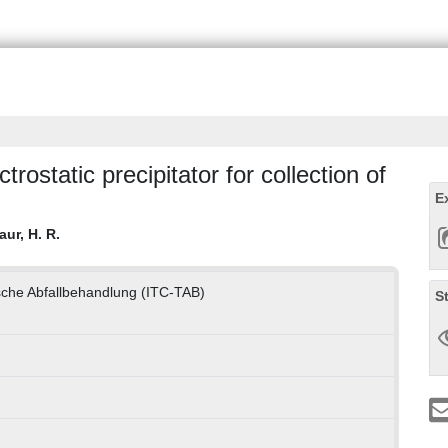
rostatic precipitator for collection of
E
aur, H. R.
sche Abfallbehandlung (ITC-TAB)
S