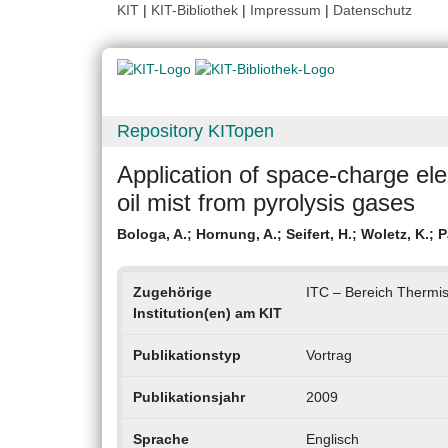
KIT
|
KIT-Bibliothek
|
Impressum
|
Datenschutz
Repository KITopen
Application of space-charge elect
oil mist from pyrolysis gases
Bologa, A.
;
Hornung, A.
;
Seifert, H.
;
Woletz, K.
;
P
Zugehörige
ITC – Bereich Thermi
Institution(en) am KIT
Publikationstyp
Vortrag
Publikationsjahr
2009
Sprache
Englisch