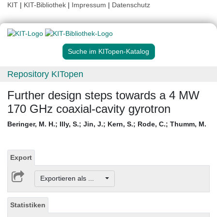
KIT
|
KIT-Bibliothek
|
Impressum
|
Datenschutz
Suche im KITopen-Katalog
Repository KITopen
Further design steps towards a 4 MW
170 GHz coaxial-cavity gyrotron
Beringer, M. H.
;
Illy, S.
;
Jin, J.
;
Kern, S.
;
Rode, C.
;
Thumm, M.
Export
Exportieren als ...
Statistiken