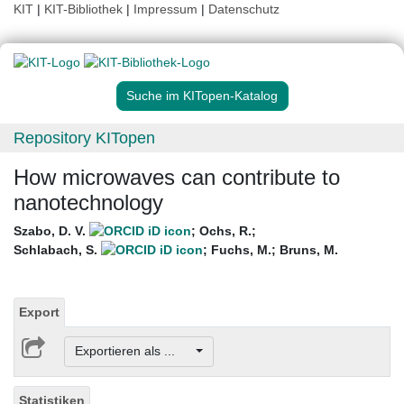
KIT
|
KIT-Bibliothek
|
Impressum
|
Datenschutz
Suche im KITopen-Katalog
Repository KITopen
How microwaves can contribute to
nanotechnology
Szabo, D. V.
;
Ochs, R.
;
Schlabach, S.
;
Fuchs, M.
;
Bruns, M.
Export
Exportieren als ...
Statistiken