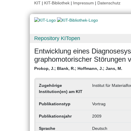
KIT
|
KIT-Bibliothek
|
Impressum
|
Datenschutz
Repository KITopen
Entwicklung eines Diagnosesy
graphomotorischer Störungen 
Prokop, J.
;
Blank, R.
;
Hoffmann, J.
;
Jans, M.
Zugehörige
Institut für Material
Institution(en) am KIT
Publikationstyp
Vortrag
Publikationsjahr
2009
Sprache
Deutsch