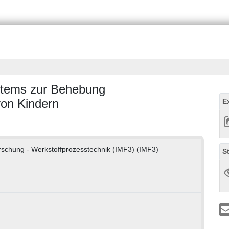
stems zur Behebung
von Kindern
E
forschung - Werkstoffprozesstechnik (IMF3) (IMF3)
S