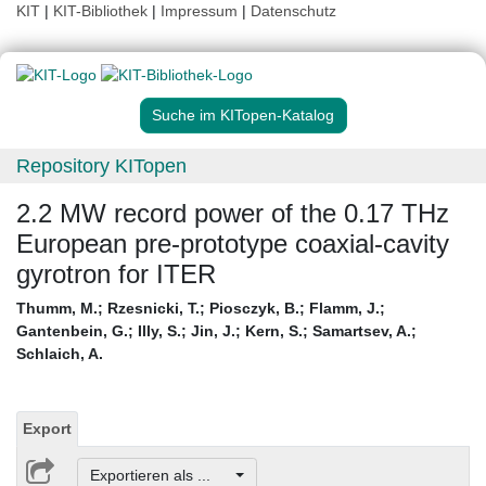
KIT
|
KIT-Bibliothek
|
Impressum
|
Datenschutz
Suche im KITopen-Katalog
Repository KITopen
2.2 MW record power of the 0.17 THz
European pre-prototype coaxial-cavity
gyrotron for ITER
Thumm, M.
;
Rzesnicki, T.
;
Piosczyk, B.
;
Flamm, J.
;
Gantenbein, G.
;
Illy, S.
;
Jin, J.
;
Kern, S.
;
Samartsev, A.
;
Schlaich, A.
Export
Exportieren als ...