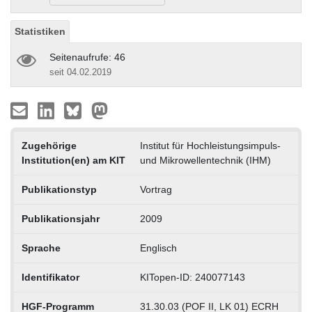
Statistiken
Seitenaufrufe: 46
seit 04.02.2019
Zugehörige
Institut für Hochleistungsimpuls-
Institution(en) am KIT
und Mikrowellentechnik (IHM)
Publikationstyp
Vortrag
Publikationsjahr
2009
Sprache
Englisch
Identifikator
KITopen-ID: 240077143
HGF-Programm
31.30.03 (POF II, LK 01) ECRH