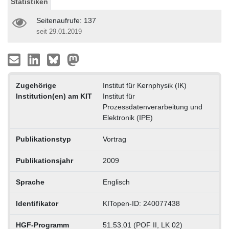
Statistiken
Seitenaufrufe: 137
seit 29.01.2019
Zugehörige
Institut für Kernphysik (IK)
Institution(en) am KIT
Institut für
Prozessdatenverarbeitung und
Elektronik (IPE)
Publikationstyp
Vortrag
Publikationsjahr
2009
Sprache
Englisch
Identifikator
KITopen-ID: 240077438
HGF-Programm
51.53.01 (POF II, LK 02)