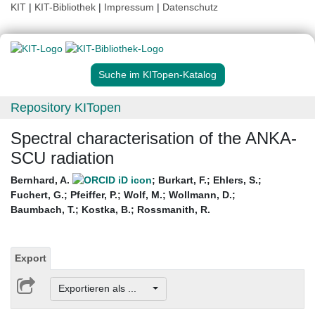
KIT
|
KIT-Bibliothek
|
Impressum
|
Datenschutz
Suche im KITopen-Katalog
Repository KITopen
Spectral characterisation of the ANKA-
SCU radiation
Bernhard, A.
;
Burkart, F.
;
Ehlers, S.
;
Fuchert, G.
;
Pfeiffer, P.
;
Wolf, M.
;
Wollmann, D.
;
Baumbach, T.
;
Kostka, B.
;
Rossmanith, R.
Export
Exportieren als ...