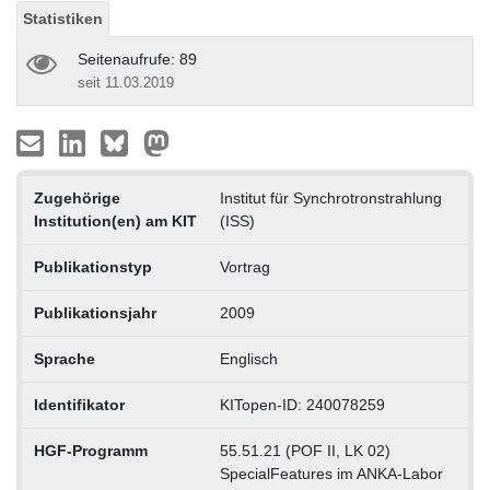
Statistiken
Seitenaufrufe: 89
seit 11.03.2019
Zugehörige
Institut für Synchrotronstrahlung
Institution(en) am KIT
(ISS)
Publikationstyp
Vortrag
Publikationsjahr
2009
Sprache
Englisch
Identifikator
KITopen-ID: 240078259
HGF-Programm
55.51.21 (POF II, LK 02)
SpecialFeatures im ANKA-Labor