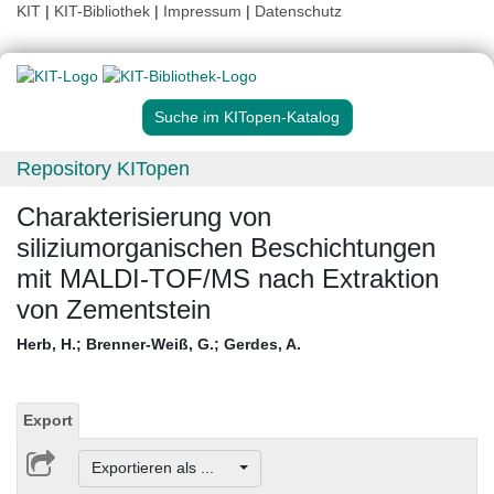
KIT
|
KIT-Bibliothek
|
Impressum
|
Datenschutz
Suche im KITopen-Katalog
Repository KITopen
Charakterisierung von
siliziumorganischen Beschichtungen
mit MALDI-TOF/MS nach Extraktion
von Zementstein
Herb, H.
;
Brenner-Weiß, G.
;
Gerdes, A.
Export
Exportieren als ...