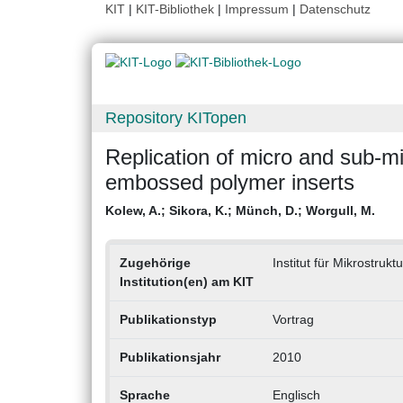
KIT
|
KIT-Bibliothek
|
Impressum
|
Datenschutz
Repository KITopen
Replication of micro and sub-m
embossed polymer inserts
Kolew, A.
;
Sikora, K.
;
Münch, D.
;
Worgull, M.
Zugehörige
Institut für Mikrostrukt
Institution(en) am KIT
Publikationstyp
Vortrag
Publikationsjahr
2010
Sprache
Englisch