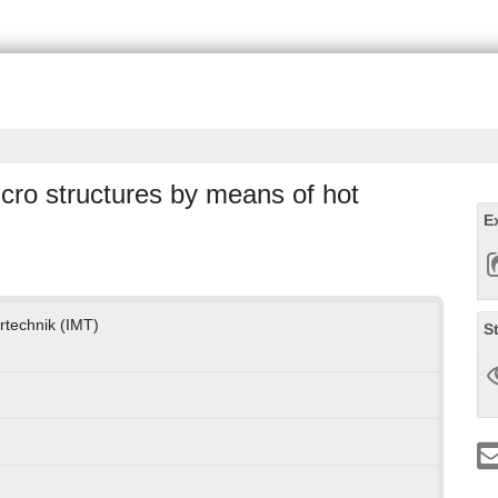
icro structures by means of hot
E
urtechnik (IMT)
S