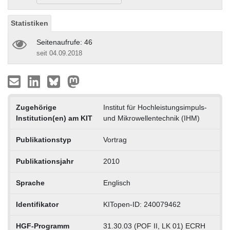
Statistiken
Seitenaufrufe: 46
seit 04.09.2018
Zugehörige
Institut für Hochleistungsimpuls-
Institution(en) am KIT
und Mikrowellentechnik (IHM)
Publikationstyp
Vortrag
Publikationsjahr
2010
Sprache
Englisch
Identifikator
KITopen-ID: 240079462
HGF-Programm
31.30.03 (POF II, LK 01) ECRH