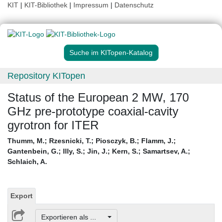
KIT
|
KIT-Bibliothek
|
Impressum
|
Datenschutz
Suche im KITopen-Katalog
Repository KITopen
Status of the European 2 MW, 170
GHz pre-prototype coaxial-cavity
gyrotron for ITER
Thumm, M.
;
Rzesnicki, T.
;
Piosczyk, B.
;
Flamm, J.
;
Gantenbein, G.
;
Illy, S.
;
Jin, J.
;
Kern, S.
;
Samartsev, A.
;
Schlaich, A.
Export
Exportieren als ...