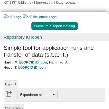
KIT
|
KIT-Bibliothek
|
Impressum
|
Datenschutz
Suche im KITopen-Katalog
Repository KITopen
Simple tool for application runs and
transfer of data (s.t.a.r.t.)
Hardt, M.
;
Hammad, A.
;
Hopp, T.
Export
Exportieren als ...
Statistiken