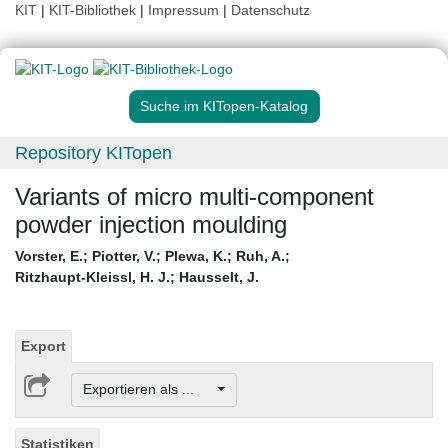
KIT
|
KIT-Bibliothek
|
Impressum
|
Datenschutz
Suche im KITopen-Katalog
Repository KITopen
Variants of micro multi-component
powder injection moulding
Vorster, E.
;
Piotter, V.
;
Plewa, K.
;
Ruh, A.
;
Ritzhaupt-Kleissl, H. J.
;
Hausselt, J.
Export
Exportieren als ...
Statistiken