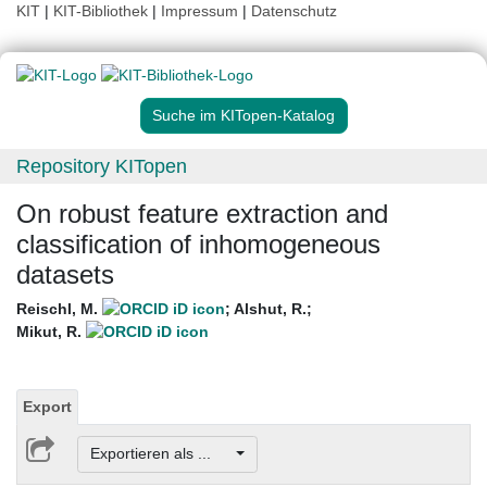
KIT
|
KIT-Bibliothek
|
Impressum
|
Datenschutz
Suche im KITopen-Katalog
Repository KITopen
On robust feature extraction and
classification of inhomogeneous
datasets
Reischl, M.
;
Alshut, R.
;
Mikut, R.
Export
Exportieren als ...