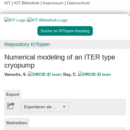
KIT
|
KIT-Bibliothek
|
Impressum
|
Datenschutz
Suche im KITopen-Katalog
Repository KITopen
Numerical modeling of an ITER type
cryopump
Varoutis, S.
;
Day, C.
Export
Exportieren als ...
Statistiken