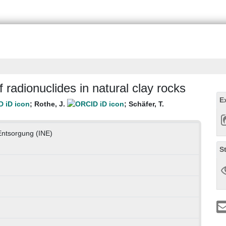
 radionuclides in natural clay rocks
E
;
Rothe, J.
;
Schäfer, T.
 Entsorgung (INE)
S