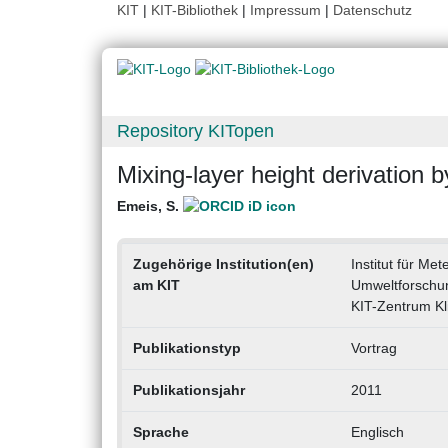
KIT
|
KIT-Bibliothek
|
Impressum
|
Datenschutz
Repository KITopen
Mixing-layer height derivation
Emeis, S.
Zugehörige Institution(en)
Institut für M
am KIT
Umweltforschu
KIT-Zentrum K
Publikationstyp
Vortrag
Publikationsjahr
2011
Sprache
Englisch