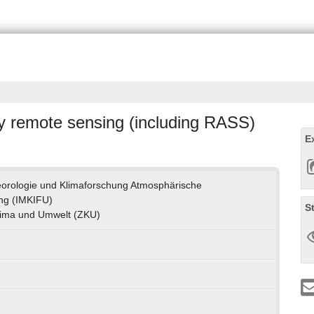
 by remote sensing (including RASS)
E
eteorologie und Klimaforschung Atmosphärische
ng (IMKIFU)
S
lima und Umwelt (ZKU)