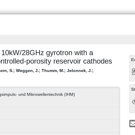
a 10kW/28GHz gyrotron with a
trolled-porosity reservoir cathodes
E
ern, S.
;
Weggen, J.
;
Thumm, M.
;
Jelonnek, J.
;
S
ungsimpuls- und Mikrowellentechnik (IHM)