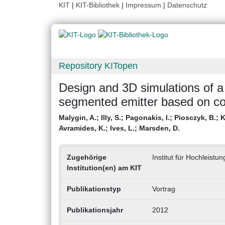
KIT
|
KIT-Bibliothek
|
Impressum
|
Datenschutz
Repository KITopen
Design and 3D simulations of 
segmented emitter based on con
Malygin, A.
;
Illy, S.
;
Pagonakis, I.
;
Piosczyk, B.
;
K
Avramides, K.
;
Ives, L.
;
Marsden, D.
Zugehörige
Institut für Hochleist
Institution(en) am KIT
Publikationstyp
Vortrag
Publikationsjahr
2012