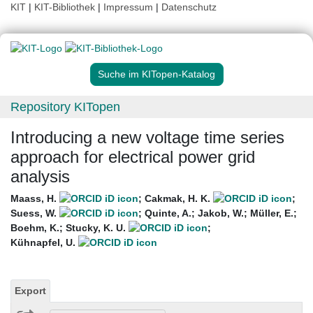
KIT
|
KIT-Bibliothek
|
Impressum
|
Datenschutz
Suche im KITopen-Katalog
Repository KITopen
Introducing a new voltage time series
approach for electrical power grid
analysis
Maass, H.
;
Cakmak, H. K.
;
Suess, W.
;
Quinte, A.
;
Jakob, W.
;
Müller, E.
;
Boehm, K.
;
Stucky, K. U.
;
Kühnapfel, U.
Export