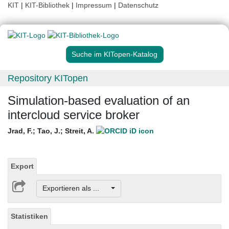
KIT
|
KIT-Bibliothek
|
Impressum
|
Datenschutz
Suche im KITopen-Katalog
Repository KITopen
Simulation-based evaluation of an
intercloud service broker
Jrad, F.
;
Tao, J.
;
Streit, A.
Export
Exportieren als ...
Statistiken