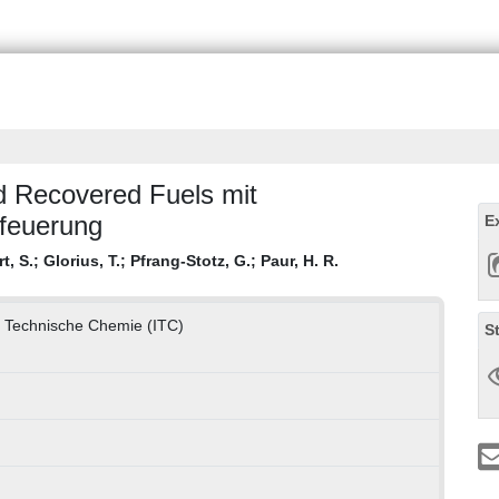
d Recovered Fuels mit
tfeuerung
E
t, S.
;
Glorius, T.
;
Pfrang-Stotz, G.
;
Paur, H. R.
ür Technische Chemie (ITC)
S