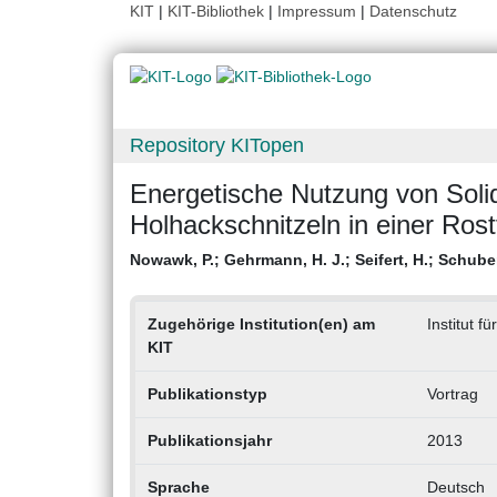
KIT
|
KIT-Bibliothek
|
Impressum
|
Datenschutz
Repository KITopen
Energetische Nutzung von Soli
Holhackschnitzeln in einer Ros
Nowawk, P.
;
Gehrmann, H. J.
;
Seifert, H.
;
Schuber
Zugehörige Institution(en) am
Institut f
KIT
Publikationstyp
Vortrag
Publikationsjahr
2013
Sprache
Deutsch