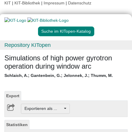
KIT
|
KIT-Bibliothek
|
Impressum
|
Datenschutz
Suche im KITopen-Katalog
Repository KITopen
Simulations of high power gyrotron
operation during window arc
Schlaich, A.
;
Gantenbein, G.
;
Jelonnek, J.
;
Thumm, M.
Export
Exportieren als ...
Statistiken