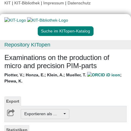
KIT
|
KIT-Bibliothek
|
Impressum
|
Datenschutz
Suche im KITopen-Katalog
Repository KITopen
Examinations on the production of
micro and precision PIM-parts
Piotter, V.
;
Honza, E.
;
Klein, A.
;
Mueller, T.
;
Plewa, K.
Export
Exportieren als ...
Statistiken