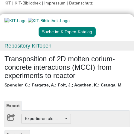
KIT
|
KIT-Bibliothek
|
Impressum
|
Datenschutz
Suche im KITopen-Katalog
Repository KITopen
Transposition of 2D molten corium-
concrete interactions (MCCI) from
experiments to reactor
Spengler, C.
;
Fargette, A.
;
Foit, J.
;
Agethen, K.
;
Cranga, M.
Export
Exportieren als ...