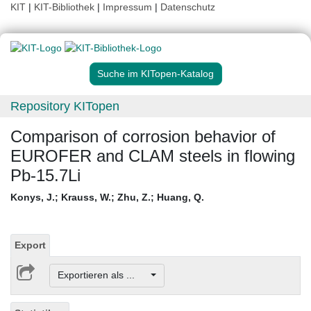
KIT
|
KIT-Bibliothek
|
Impressum
|
Datenschutz
Suche im KITopen-Katalog
Repository KITopen
Comparison of corrosion behavior of
EUROFER and CLAM steels in flowing
Pb-15.7Li
Konys, J.
;
Krauss, W.
;
Zhu, Z.
;
Huang, Q.
Export
Exportieren als ...