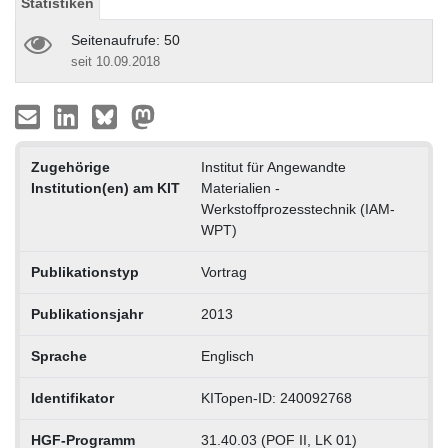
Statistiken
Seitenaufrufe: 50
seit 10.09.2018
Zugehörige
Institut für Angewandte
Institution(en) am KIT
Materialien -
Werkstoffprozesstechnik (IAM-
WPT)
Publikationstyp
Vortrag
Publikationsjahr
2013
Sprache
Englisch
Identifikator
KITopen-ID: 240092768
HGF-Programm
31.40.03 (POF II, LK 01)