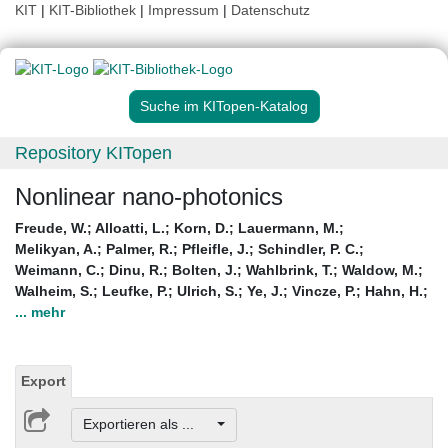
KIT
|
KIT-Bibliothek
|
Impressum
|
Datenschutz
Suche im KITopen-Katalog
Repository KITopen
Nonlinear nano-photonics
Freude, W.
;
Alloatti, L.
;
Korn, D.
;
Lauermann, M.
;
Melikyan, A.
;
Palmer, R.
;
Pfleifle, J.
;
Schindler, P. C.
;
Weimann, C.
;
Dinu, R.
;
Bolten, J.
;
Wahlbrink, T.
;
Waldow, M.
;
Walheim, S.
;
Leufke, P.
;
Ulrich, S.
;
Ye, J.
;
Vincze, P.
;
Hahn, H.
;
... mehr
Export
Exportieren als ...