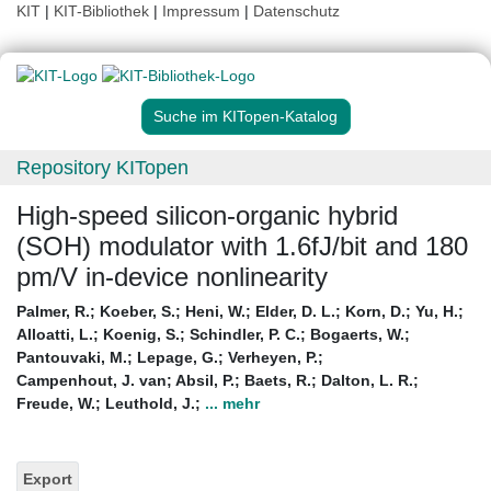
KIT
|
KIT-Bibliothek
|
Impressum
|
Datenschutz
Suche im KITopen-Katalog
Repository KITopen
High-speed silicon-organic hybrid
(SOH) modulator with 1.6fJ/bit and 180
pm/V in-device nonlinearity
Palmer, R.
;
Koeber, S.
;
Heni, W.
;
Elder, D. L.
;
Korn, D.
;
Yu, H.
;
Alloatti, L.
;
Koenig, S.
;
Schindler, P. C.
;
Bogaerts, W.
;
Pantouvaki, M.
;
Lepage, G.
;
Verheyen, P.
;
Campenhout, J. van
;
Absil, P.
;
Baets, R.
;
Dalton, L. R.
;
Freude, W.
;
Leuthold, J.
;
... mehr
Export