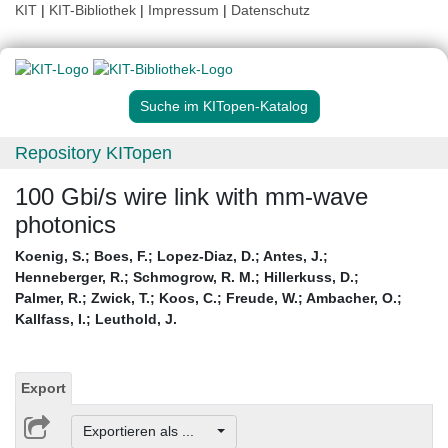
KIT
|
KIT-Bibliothek
|
Impressum
|
Datenschutz
Suche im KITopen-Katalog
Repository KITopen
100 Gbi/s wire link with mm-wave
photonics
Koenig, S.
;
Boes, F.
;
Lopez-Diaz, D.
;
Antes, J.
;
Henneberger, R.
;
Schmogrow, R. M.
;
Hillerkuss, D.
;
Palmer, R.
;
Zwick, T.
;
Koos, C.
;
Freude, W.
;
Ambacher, O.
;
Kallfass, I.
;
Leuthold, J.
Export
Exportieren als ...